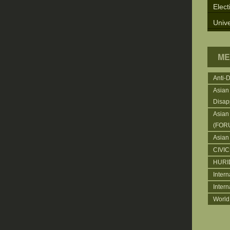
Elect
Unive
ME
Anti-
Asian
Disap
Asian
(FOR
Asian
CIVI
HURI
Intern
Inter
World