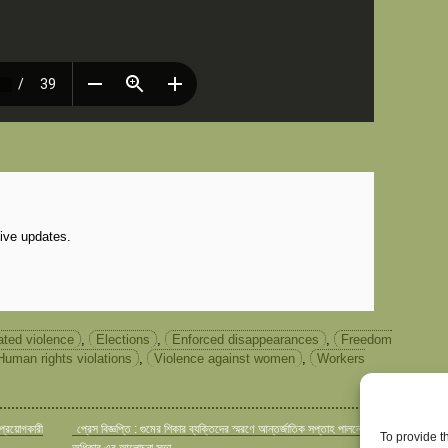
eive updates.
lated violence
,
Elections
,
Enforced disappearances
,
Freedom
Human rights violations
,
Violence against women
,
Workers
প্রয়োগকারী
প্রেস বিজ্ঞপ্তি : গুমের শিকার ব্যক্তিদের স্মরণে আন্তর্জাতিক সপ্তাহ পালনে
To provide t
অধিকার এর আলোচনা সভা
→