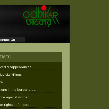
ontact Us
EMES
rced disappearances
judicial killings
re
tions in the border area
ence against women
n rights defenders