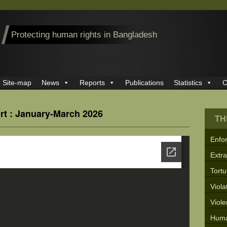
Protecting human rights in Bangladesh
Site-map
News
Reports
Publications
Statistics
C
rt : January-March 2026
TH
Enfo
Extra
Tortu
Viola
Viol
Huma