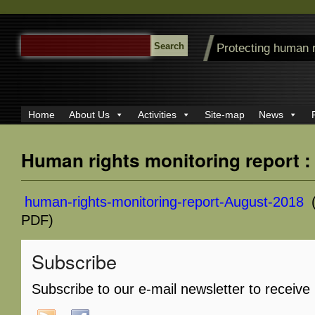
SEARCH
Protecting human 
FOR:
Home
About Us
Activities
Site-map
News
Human rights monitoring report 
human-rights-monitoring-report-August-2018
(
PDF)
Subscribe
Subscribe to our e-mail newsletter to receive