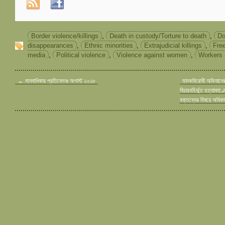
Border violence/killings
,
Death in custody/Torture to death
,
Do
disappearances
,
Ethnic minorities
,
Extrajudicial killings
,
Fre
media
,
Political violence
,
Violence against women
,
Workers 
←
মানবাধিকার প্রতিবেদনঃ অগাস্ট ২০১৮
মাদকবিরোধী অভিযানের
বিচারবহির্ভূত হত্যাকাণ্
বক্তব্যের বিষয়ে অধিকা