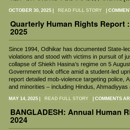
OCTOBER 30, 2025
|
READ FULL STORY
|
COMMEN
Quarterly Human Rights Report 
2025
Since 1994, Odhikar has documented State-le
violations and stood with victims in pursuit of ju
collapse of Shiekh Hasina’s regime on 5 August
Government took office amid a student-led upri
report detailed mob-violence targeting police, 
and minorities – including Hindus, Ahmadiyyas
MAY 14, 2025
|
READ FULL STORY
|
COMMENTS AR
BANGLADESH: Annual Human Ri
2024