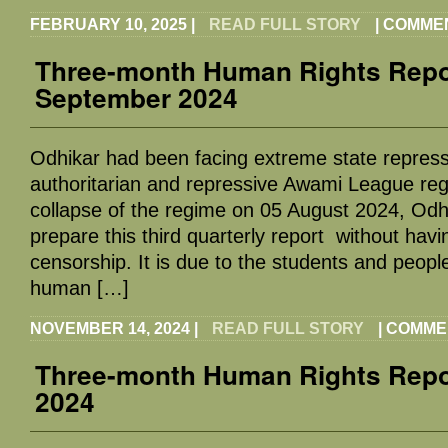
FEBRUARY 10, 2025
|
READ FULL STORY
|
COMMEN
Three-month Human Rights Repor
September 2024
Odhikar had been facing extreme state repress
authoritarian and repressive Awami League reg
collapse of the regime on 05 August 2024, Odh
prepare this third quarterly report without havin
censorship. It is due to the students and peopl
human […]
NOVEMBER 14, 2024
|
READ FULL STORY
|
COMME
Three-month Human Rights Report
2024