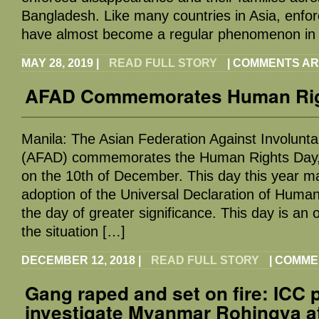
Bangladesh. Like many countries in Asia, enfo
have almost become a regular phenomenon in
MAY 28, 2019
|
READ FULL STORY
|
COMMENTS AR
AFAD Commemorates Human Rig
Manila: The Asian Federation Against Involunt
(AFAD) commemorates the Human Rights Day,
on the 10th of December. This day this year m
adoption of the Universal Declaration of Huma
the day of greater significance. This day is an 
the situation […]
DECEMBER 12, 2018
|
READ FULL STORY
|
COMME
Gang raped and set on fire: ICC 
investigate Myanmar Rohingya at