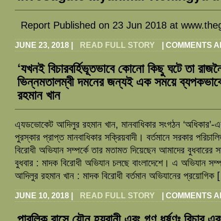
Report Published on 23 Jun 2018 at www.the
JUNE 23, 2018
|
READ FULL STORY
|
COMMENTS A
‘যখনই বিচারবর্হিভূতভাবে কোনো কিছু ঘটে তা রাজনৈ
ভিন্নমতালম্বী দমনের জন্যই এক সময়ে ব্যপকভাবে
রহমান খান
এ্যডভোকেট আদিলুর রহমান খান, মানবাধিকার সংগঠন ‘অধিকার’-এর
পুরস্কার প্রাপ্ত মানবাধিকার সক্রিয়বাদী। বর্তমানে সরকার পরিচা
বিরোধী অভিযান সম্পর্কে তার মতামত দিয়েছেন আমাদের বুধবারের 
বুধবার : মাদক বিরোধী অভিযান চলছে বাংলাদেশে। এ অভিযান সম্প
আদিলুর রহমান খান : মাদক বিরোধী বর্তমান অভিযানের প্রয়োগিক
JUNE 10, 2018
|
READ FULL STORY
|
COMMENTS A
পাবলিক বাসে যৌন হয়রানী এবং গণ ধর্ষণঃ বিচার এব