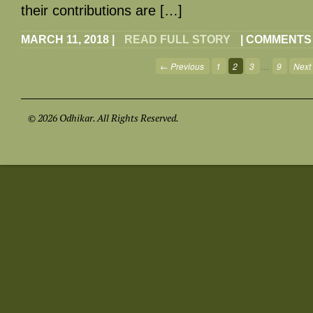
their contributions are […]
MARCH 11, 2018
|
READ FULL STORY
|
COMMENTS
← Previous
1
2
3
…
9
Next
© 2026 Odhikar. All Rights Reserved.