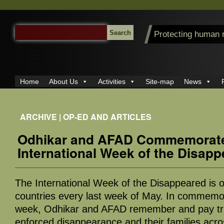
SEARCH
Protecting human 
FOR:
Home
About Us
Activities
Site-map
News
ARCHIVE | OP-ED AND ARTICLES
Odhikar and AFAD Commemorate
International Week of the Disap
The International Week of the Disappeared is 
countries every last week of May. In commemor
week, Odhikar and AFAD remember and pay trib
enforced disappearance and their families acros