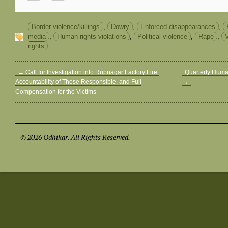
Border violence/killings
,
Dowry
,
Enforced disappearances
,
media
,
Human rights violations
,
Political violence
,
Rape
,
rights
←
Call for Investigation into Rupnagar Factory Fire,
Quarterly Huma
Accountability of Those Responsible, and Full
→
Compensation for the Victims
© 2026 Odhikar. All Rights Reserved.