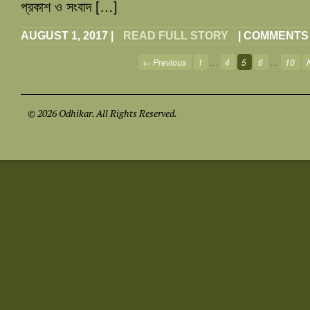
প্রকাশ ও সংবাদ […]
AUGUST 1, 2017
|
READ FULL STORY
|
COMMENTS
← Previous
1
…
4
5
6
…
10
© 2026 Odhikar. All Rights Reserved.