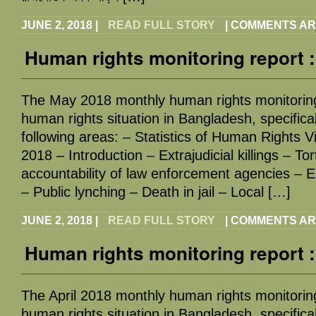
JUNE 2, 2018
|
READ FULL STORY
|
COMMENTS AR
Human rights monitoring report 
The May 2018 monthly human rights monitoring
human rights situation in Bangladesh, specifical
following areas: – Statistics of Human Rights 
2018 – Introduction – Extrajudicial killings – To
accountability of law enforcement agencies – 
– Public lynching – Death in jail – Local […]
JUNE 2, 2018
|
READ FULL STORY
|
COMMENTS AR
Human rights monitoring report :
The April 2018 monthly human rights monitorin
human rights situation in Bangladesh, specifical