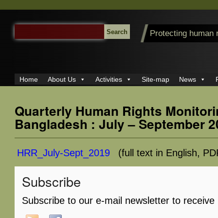
SEARCH
Protecting human 
FOR:
Home
About Us
Activities
Site-map
News
Quarterly Human Rights Monitori
Bangladesh : July – September 2
HRR_July-Sept_2019
(full text in English, PD
Subscribe
Subscribe to our e-mail newsletter to receive