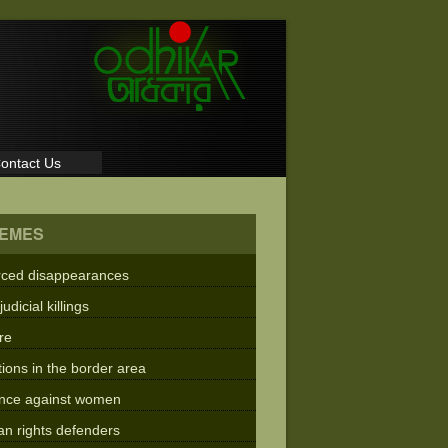
ontact Us
EMES
rced disappearances
judicial killings
re
tions in the border area
ence against women
n rights defenders