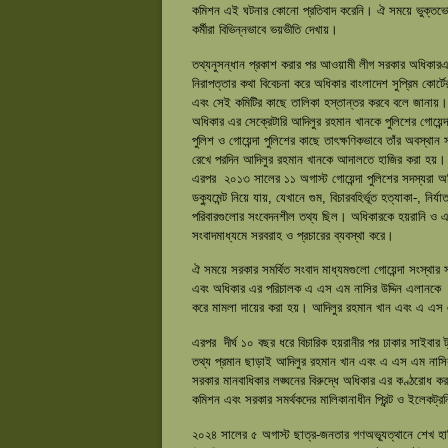
কমিশন এই ঘটনার কোনো প্রতিবাদ করেনি। ঐ সময়ে ভুক্তভোগ
কর্মীরা বিভিন্নভাবে ভয়ভীতি দেখায়।
তথ্যনুসন্ধান প্রকাশ করার পর আওয়ামী লীগ সরকার অধিকারএর
নিরাপত্তার কথা বিবেচনা করে অধিকার বাংলাদেশ সুপ্রিম কোর্
এবং সেই কমিটির কাছে তালিকা হস্তান্তর করবে বলে জানায়
অধিকার এর সেক্রেটারি আদিলুর রহমান খানকে পুলিশের গোয়েন্দ
পুলিশ ও গোয়েন্দা পুলিশের কাছে তাৎক্ষণিকভাবে তাঁর অবস্থান
রেখে পরদিন আদিলুর রহমান খানকে আদালতে হাজির করা হয়। ফ
এরপর ২০১৩ সালের ১১ অগাস্ট গোয়েন্দা পুলিশের সদস্যরা অধিক
ডক্যুমেন্ট নিয়ে যায়, যেখানে গুম, বিচারবহির্ভূত হত্যাকা-, নি
পরিবারগুলোর সংবেদনশীল তথ্য ছিল। অধিকারকে হয়রানি ও এর সু
সংবাদমাধ্যমে সরবরাহ ও প্রচারের ব্যবস্থা করে।
ঐ সময়ে সরকার সমর্থিত সংবাদ মাধ্যমগুলো গোয়েন্দা সংস্থার 
এবং অধিকার এর পরিচালক এ এস এম নাসির উদ্দিন এলানকে 
করে মামলা দায়ের করা হয়। আদিলুর রহমান খান এবং এ এস এ
এরপর দীর্ঘ ১০ বছর ধরে বিচারিক হয়রানীর পর ঢাকার সাইবার
তথ্য প্রমান ছাড়াই আদিলুর রহমান খান এবং এ এস এম নাসির
সরকার মানবাধিকার লঙ্ঘনের বিরুদ্ধে অধিকার এর কণ্ঠরোধ করত
কমিশন এবং সরকার সমর্থকদের মালিকানাধীন প্রিন্ট ও ইলেকট্রন
২০২৪ সালের ৫ অগাস্ট ছাত্র-জনতার গণঅভ্যূত্থানে শেখ হা