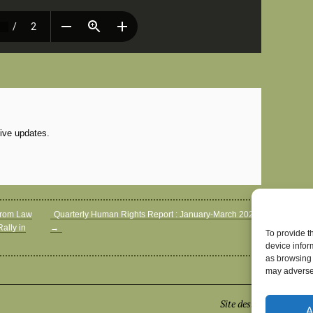
eive updates.
 from Law
Quarterly Human Rights Report : January-March 2025
ally in
→
To provide t
device infor
as browsing 
may adversel
Site designed by
Euge
A