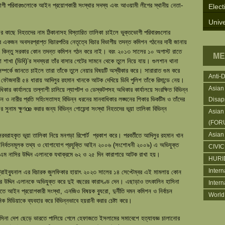
ী পরিবারগুলোকে আইন প্রয়োগকারী সংস্থার সদস্য এবং আওয়ামী লীগের স্থানীয় নেতা-
Elect
Unive
 কাছে নিহতদের নাম ঠিকানাসহ বিস্তারিত তালিকা চাইলে ভুক্তভোগী পরিবারগুলোর
টের একজন অবসরপ্রাপ্ত বিচারপতির নেতৃত্বে বিচার বিভাগীয় তদন্ত কমিশন গঠনের দাবী জানায়
। কিন্তু সরকার কোন তদন্ত কমিশন গঠন করে নাই। বরং ২০১৩ সালের ১০ অগাস্ট রাতে
ME
া শাখা (ডিবি)’র সদস্যরা তাঁর বাসার গেটের সামনে থেকে তুলে নিয়ে যায়। গুলশান থানা
 সম্পর্কে জানতে চাইলে তারা তাঁকে তুলে নেয়ার বিষয়টি অস্বীকার করে। সারারাত গুম করে
Anti-
ৌজদারী ৫৪ ধারায় আদিলুর রহমান খানকে আটক দেখিয়ে ডিবি পুলিশ তাঁকে রিমান্ডে নেয়।
Asian
ার কার্যালয়ে তল্লাশী চালিয়ে ল্যাপটপ ও ডেস্কটপসহ অধিকার কার্যালয়ে সংরক্ষিত বিভিন্ন
র্যাতন ও নারীর প্রতি সহিংসতাসহ বিভিন্ন ধরনের মানবাধিকার লঙ্ঘনের শিকার ভিকটিম ও তাঁদের
Disap
নাম ক্ষুণœ করার জন্য বিভিন্ন গোয়েন্দা সংস্থা নিহতদের ভূয়া তালিকা বিভিন্ন
Asian
(FOR
Asian
সরবরাহকৃত ভূয়া তালিকা নিয়ে মনগড়া রিপোর্ট প্রকাশ করে। পরবর্তীতে আদিলুর রহমান খান
নির্বতনমূলক তথ্য ও যোগাযোগ প্রযুক্তি আইন ২০০৬ (সংশোধনী ২০০৯) এ অভিযুক্ত
CIVI
ম নাসির উদ্দিন এলানকে যথাক্রমে ৬২ ও ২৫ দিন কারাগারে আটক রাখা হয়।
HURI
Intern
 ট্রাইব্যুনাল এর বিচারক জুলফিকার হায়াৎ ২০২৩ সালের ১৪ সেপ্টেম্বর এই মামলায় কোন
 উদ্দিন এলানকে অভিযুক্ত করে দুই বছরের কারাদণ্ড দেন। এছাড়াও তৎকালিন হাসিনা
Inter
ে আইন প্রয়োগকারী সংস্থা, এনজিও বিষয়ক ব্যুরো, দুর্নীতি দমন কমিশন ও নির্বাচন
World
িক মিডিয়াকে ব্যবহার করে বিভিন্নভাবে হয়রানী করার চেষ্টা করে।
সিনা দেশ ছেড়ে ভারতে পালিয়ে গেলে হেফাজতে ইসলামের সমাবেশে হত্যাযজ্ঞ চালানোর