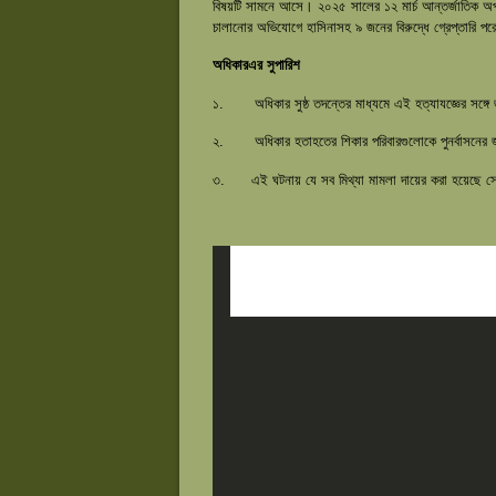
বিষয়টি সামনে আসে। ২০২৫ সালের ১২ মার্চ আন্তর্জাতিক অপরাধ 
চালানোর অভিযোগে হাসিনাসহ ৯ জনের বিরুদ্ধে গ্রেপ্তারি প
অধিকারএর সুপারিশ
১. অধিকার সুষ্ঠ তদন্তের মাধ্যমে এই হত্যাযজ্ঞের সঙ্গে জ
২. অধিকার হতাহতের শিকার পরিবারগুলোকে পুনর্বাসনের জ
৩. এই ঘটনায় যে সব মিথ্যা মামলা দায়ের করা হয়েছে সেগ