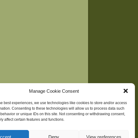
Manage Cookie Consent
he best experiences, we use technologies like cookies to store and/or access
mation. Consenting to these technologies will allow us to process data such
behavior or unique IDs on this site. Not consenting or withdrawing consent,
y affect certain features and functions.
ne
| Development supported by
Huridocs
ccept
Deny
View preferences