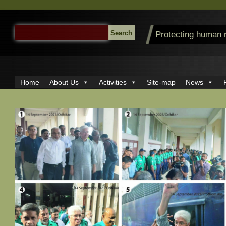
SEARCH
Protecting human 
FOR:
Home
About Us
Activities
Site-map
News