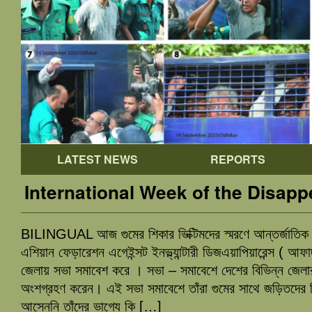
LATEST NEWS
REPORTS
International Week of the Disap
BILINGUAL আজ গুমের শিকার ভিক্টিমদের স্মরণে আন্তর্জাতিক 
এশিয়ান ফেড়ারেশন এগেইন্সট ইনভ্ল্যান্টারী ডিজএয়াপিয়ারেন্স ( 
জেলায় সভা সমাবেশ করে । সভা – সমাবেশে দেশের বিভিন্ন জেলার 
অংশগ্রহণ করেন। এই সভা সমাবেশে তাঁরা গুমের সাথে জড়িতদের ব
আসেননি তাঁদের ভাগ্যে কি […]