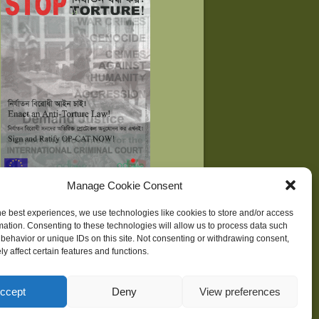
Manage Cookie Consent
he best experiences, we use technologies like cookies to store and/or access
mation. Consenting to these technologies will allow us to process data such
behavior or unique IDs on this site. Not consenting or withdrawing consent,
ne
| Development supported by
Huridocs
y affect certain features and functions.
ccept
Deny
View preferences