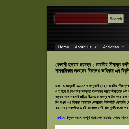
SEARCH
FOR:
Home
About Us
Activities
ফেলানী হত্যার নয়বছর : ভারতীয় সীমান্ত রক্ষী
মানবাধিকার লংঘনের বিরুদ্ধে অধিকার এর বিবৃত
ঢাকা, ৬ জানুয়ারি ২০২০: ৭ জানুয়ারি ২০২০ ভারতীয় সীমান্তর
এই দিনে বিএসএফ’র সদস্যরা বাংলাদেশ ভারত-সীমান্তে গুলি ক
হত্যার সঙ্গে সরাসরি জড়িত বিএসএফ সদস্য অমিয় ঘোষ এবং তার 
বিএসএফ এর নিজম্ব আদালত জেনারেল সিকিউরিটি ফোর্সেস কো
রায় দেয়। পরবর্তীতে একই আদালত সেই রায় পুনর্বিবেচনার প
এখানে
ক্লিক করলে সম্পূর্ণ প্রতিবেদন বাংলায় দেখতে পাবে