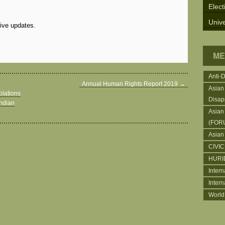
Elect
Unive
eive updates.
ME
Anti-
Annual Human Rights Report 2019
→
Asian
olations
Disap
Indian
Asian
(FOR
Asian
CIVI
HURI
Intern
Inter
World