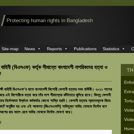
Protecting human rights in Bangladesh
Site-map
News
Reports
Publications
Statistics
C
 বাহিনী (বিএসএফ) কর্তৃক সীমান্তে বাংলাদেশী নাগরিকদের হত্যা ও
TH
ি
Enfo
ক্ষী বাহিনী বিএসএফ’র হাতে বাংলাদেশী কিশোরী ফেলানী হত্যার নবম বার্ষিকী। ২০১১ সালের
Extra
রে এই কিশোরীকে হত্যা করে তাঁর লাশ সীমান্তের কাঁটাতারে ঝুলিয়ে রাখে। কিন্তু ফেলানী
নির্দেশদাতা উর্দ্ধতন কর্মকর্তার কোনো শাস্তি হয়নি। ফেলানী হত্যার প্রহসনমূলক বিচার
Tortu
র্টে অনুষ্ঠিত হয় এবং এই আদালত (জিএসএফসি) অভিযুক্ত অমিয় ঘোষকে নির্দোষ বলে
Viola
র আগের রায় বহাল রেখে অমিয় ঘোষকে নির্দোষ ঘোষণা করে।
Viol
ন।
Huma