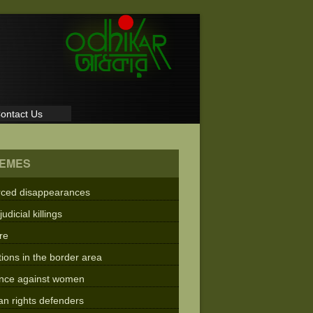
ontact Us
EMES
rced disappearances
judicial killings
re
tions in the border area
ence against women
n rights defenders